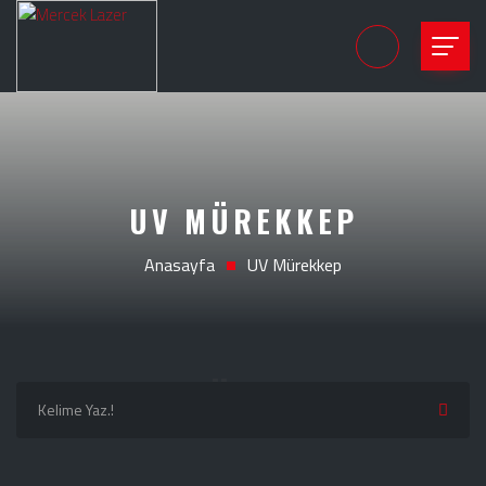
Notice
: session_start(): A session had already been started - ignoring
in
/home/merceklazer/public_html/_class/baglan.php
on line
3
UV MÜREKKEP
Anasayfa
UV Mürekkep