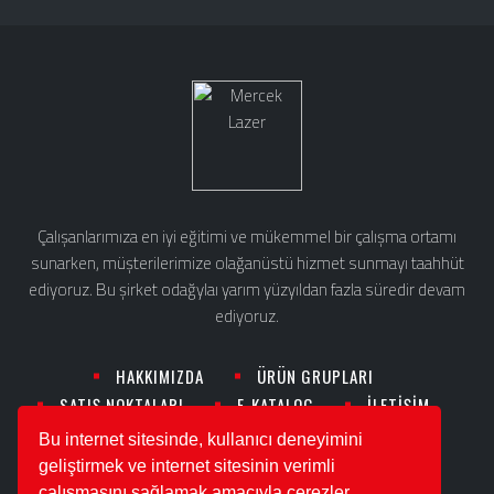
Çalışanlarımıza en iyi eğitimi ve mükemmel bir çalışma ortamı
sunarken, müşterilerimize olağanüstü hizmet sunmayı taahhüt
ediyoruz. Bu şirket odağylaı yarım yüzyıldan fazla süredir devam
ediyoruz.
HAKKIMIZDA
ÜRÜN GRUPLARI
SATIŞ NOKTALARI
E-KATALOG
İLETİŞİM
Bu internet sitesinde, kullanıcı deneyimini
geliştirmek ve internet sitesinin verimli
0533 425 05 37
moz1975@hotmail.com
çalışmasını sağlamak amacıyla çerezler